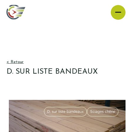
Skip
to
content
< Retour
D. SUR LISTE BANDEAUX
D. sur liste bandeaux
Sciages chêne