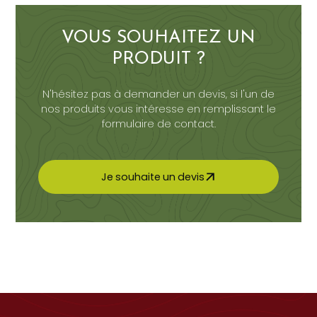
VOUS SOUHAITEZ UN
PRODUIT ?
N'hésitez pas à demander un devis, si l'un de
nos produits vous intéresse en remplissant le
formulaire de contact.
J
e
s
o
u
h
a
i
t
e
u
n
d
e
v
i
s