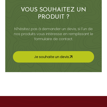
VOUS SOUHAITEZ UN
PRODUIT ?
N'hésitez pas à demander un devis, si l'un de
nos produits vous intéresse en remplissant le
formulaire de contact.
J
e
s
o
u
h
a
i
t
e
u
n
d
e
v
i
s