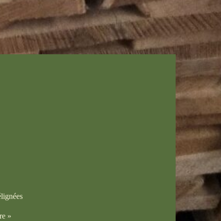
lignées
re »