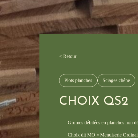
< Retour
Plots planches
Sciages chêne
CHOIX QS2
Grumes débitées en planches non dé
Choix dit MO « Menuiserie Ordinai