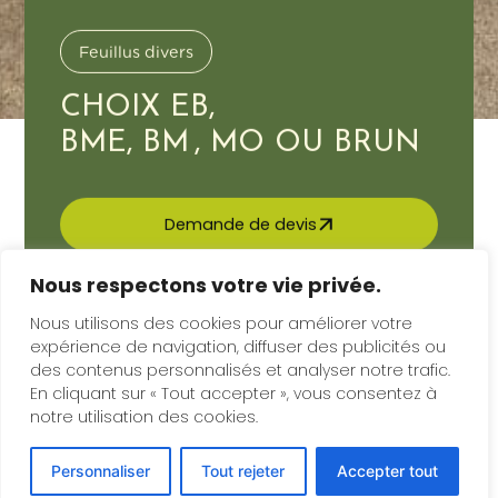
Feuillus divers
CHOIX EB,
BME, BM , MO OU BRUN
Demande de devis
Nos réalisations
Nous respectons votre vie privée.
Nous utilisons des cookies pour améliorer votre
Télécharger la fiche
expérience de navigation, diffuser des publicités ou
des contenus personnalisés et analyser notre trafic.
Voir la galerie
En cliquant sur « Tout accepter », vous consentez à
(5 images)
notre utilisation des cookies.
Présentation du produit
Personnaliser
Tout rejeter
Accepter tout
Dimensions et qualités