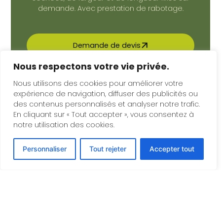
demande. Avec prestation de rabotage.
Demande de devis
Nous respectons votre vie privée.
Nos réalisations
Nous utilisons des cookies pour améliorer votre
Télécharger la fiche
expérience de navigation, diffuser des publicités ou
des contenus personnalisés et analyser notre trafic.
En cliquant sur « Tout accepter », vous consentez à
Voir la galerie
(4 images)
notre utilisation des cookies.
Présentation du produit
Personnaliser
Tout rejeter
Accepter tout
Dimensions et qualités
Usages
Grumes de Chêne provenant de forêts françaises,