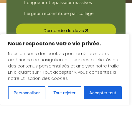
Longueur et épaisseur massives
Largeur reconstituée par collage
Demande de devis
Nous respectons votre vie privée.
Nos réalisations
Nous utilisons des cookies pour améliorer votre
Télécharger la fiche
expérience de navigation, diffuser des publicités ou
des contenus personnalisés et analyser notre trafic.
En cliquant sur « Tout accepter », vous consentez à
notre utilisation des cookies.
Présentation du produit
Personnaliser
Tout rejeter
Accepter tout
Dimensions et qualités
Usages
Grumes de Chêne provenant de
forêts